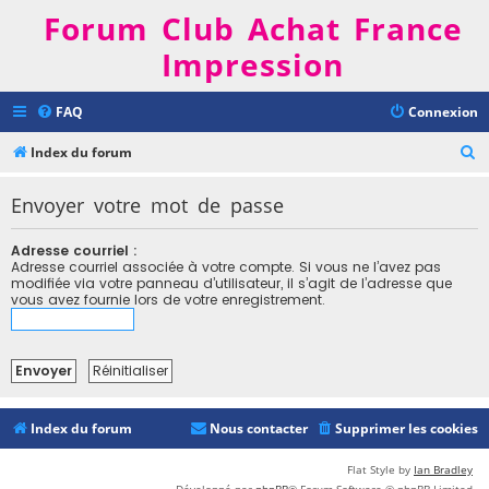
Forum Club Achat France
Impression
FAQ
Connexion
R
Index du forum
e
Envoyer votre mot de passe
c
h
Adresse courriel :
e
Adresse courriel associée à votre compte. Si vous ne l’avez pas
modifiée via votre panneau d’utilisateur, il s’agit de l’adresse que
r
vous avez fournie lors de votre enregistrement.
c
h
e
r
Index du forum
Nous contacter
Supprimer les cookies
Flat Style by
Ian Bradley