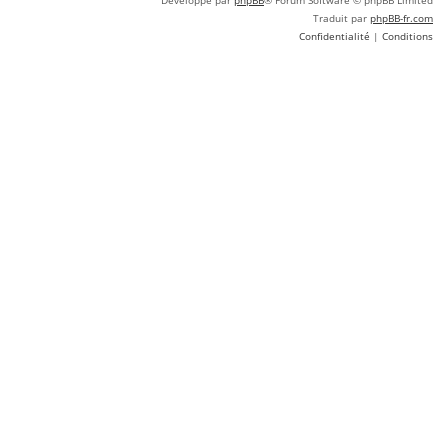
Développé par
phpBB
® Forum Software © phpBB Limited
Traduit par
phpBB-fr.com
Confidentialité
|
Conditions