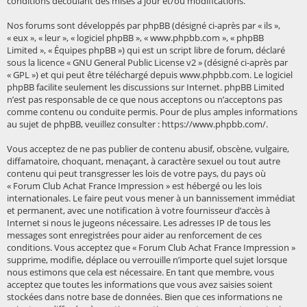
conditions découlant des mises à jour et/ou modifications.
Nos forums sont développés par phpBB (désigné ci-après par « ils »,
« eux », « leur », « logiciel phpBB », « www.phpbb.com », « phpBB
Limited », « Équipes phpBB ») qui est un script libre de forum, déclaré
sous la licence «
GNU General Public License v2
» (désigné ci-après par
« GPL ») et qui peut être téléchargé depuis
www.phpbb.com
. Le logiciel
phpBB facilite seulement les discussions sur Internet. phpBB Limited
n’est pas responsable de ce que nous acceptons ou n’acceptons pas
comme contenu ou conduite permis. Pour de plus amples informations
au sujet de phpBB, veuillez consulter :
https://www.phpbb.com/
.
Vous acceptez de ne pas publier de contenu abusif, obscène, vulgaire,
diffamatoire, choquant, menaçant, à caractère sexuel ou tout autre
contenu qui peut transgresser les lois de votre pays, du pays où
« Forum Club Achat France Impression » est hébergé ou les lois
internationales. Le faire peut vous mener à un bannissement immédiat
et permanent, avec une notification à votre fournisseur d’accès à
Internet si nous le jugeons nécessaire. Les adresses IP de tous les
messages sont enregistrées pour aider au renforcement de ces
conditions. Vous acceptez que « Forum Club Achat France Impression »
supprime, modifie, déplace ou verrouille n’importe quel sujet lorsque
nous estimons que cela est nécessaire. En tant que membre, vous
acceptez que toutes les informations que vous avez saisies soient
stockées dans notre base de données. Bien que ces informations ne