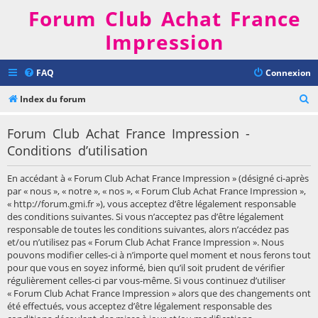
Forum Club Achat France
Impression
FAQ
Connexion
R
Index du forum
e
Forum Club Achat France Impression -
c
Conditions d’utilisation
h
e
En accédant à « Forum Club Achat France Impression » (désigné ci-après
r
par « nous », « notre », « nos », « Forum Club Achat France Impression »,
« http://forum.gmi.fr »), vous acceptez d’être légalement responsable
c
des conditions suivantes. Si vous n’acceptez pas d’être légalement
h
responsable de toutes les conditions suivantes, alors n’accédez pas
et/ou n’utilisez pas « Forum Club Achat France Impression ». Nous
e
pouvons modifier celles-ci à n’importe quel moment et nous ferons tout
r
pour que vous en soyez informé, bien qu’il soit prudent de vérifier
régulièrement celles-ci par vous-même. Si vous continuez d’utiliser
« Forum Club Achat France Impression » alors que des changements ont
été effectués, vous acceptez d’être légalement responsable des