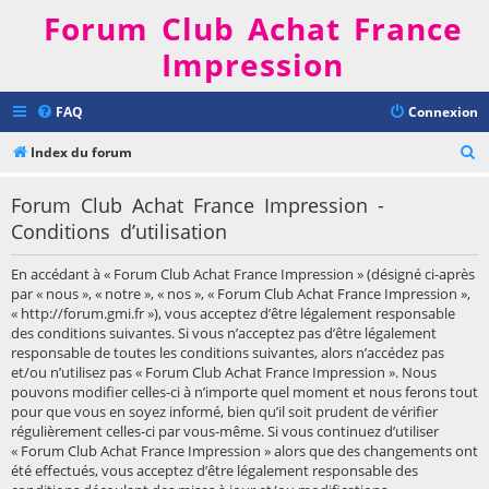
Forum Club Achat France
Impression
FAQ
Connexion
R
Index du forum
e
Forum Club Achat France Impression -
c
Conditions d’utilisation
h
e
En accédant à « Forum Club Achat France Impression » (désigné ci-après
r
par « nous », « notre », « nos », « Forum Club Achat France Impression »,
« http://forum.gmi.fr »), vous acceptez d’être légalement responsable
c
des conditions suivantes. Si vous n’acceptez pas d’être légalement
h
responsable de toutes les conditions suivantes, alors n’accédez pas
et/ou n’utilisez pas « Forum Club Achat France Impression ». Nous
e
pouvons modifier celles-ci à n’importe quel moment et nous ferons tout
r
pour que vous en soyez informé, bien qu’il soit prudent de vérifier
régulièrement celles-ci par vous-même. Si vous continuez d’utiliser
« Forum Club Achat France Impression » alors que des changements ont
été effectués, vous acceptez d’être légalement responsable des