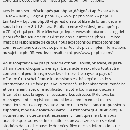
conditions découlant des mises à jour et/ou modifications.
Nos forums sont développés par phpBB (désigné ci-après par « ils »,
« eux », « leur », « logiciel phpBB », « www.phpbb.com », « phpBB
Limited », « Équipes phpBB ») qui est un script libre de forum, déclaré
sous la licence «
GNU General Public License v2
» (désigné ci-après par
« GPL ») et qui peut être téléchargé depuis
www.phpbb.com
. Le logiciel
phpBB facilite seulement les discussions sur Internet. phpBB Limited
n’est pas responsable de ce que nous acceptons ou n’acceptons pas
comme contenu ou conduite permis. Pour de plus amples informations
au sujet de phpBB, veuillez consulter :
https://www.phpbb.com/
.
Vous acceptez de ne pas publier de contenu abusif, obscène, vulgaire,
diffamatoire, choquant, menaçant, à caractère sexuel ou tout autre
contenu qui peut transgresser les lois de votre pays, du pays où
« Forum Club Achat France Impression » est hébergé ou les lois
internationales. Le faire peut vous mener à un bannissement immédiat
et permanent, avec une notification à votre fournisseur d’accès à
Internet si nous le jugeons nécessaire. Les adresses IP de tous les
messages sont enregistrées pour aider au renforcement de ces
conditions. Vous acceptez que « Forum Club Achat France Impression »
supprime, modifie, déplace ou verrouille n’importe quel sujet lorsque
nous estimons que cela est nécessaire. En tant que membre, vous
acceptez que toutes les informations que vous avez saisies soient
stockées dans notre base de données. Bien que ces informations ne