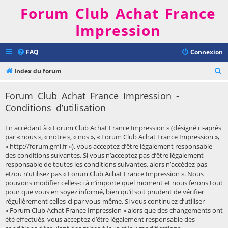
Forum Club Achat France
Impression
FAQ
Connexion
R
Index du forum
e
Forum Club Achat France Impression -
c
Conditions d’utilisation
h
e
En accédant à « Forum Club Achat France Impression » (désigné ci-après
r
par « nous », « notre », « nos », « Forum Club Achat France Impression »,
« http://forum.gmi.fr »), vous acceptez d’être légalement responsable
c
des conditions suivantes. Si vous n’acceptez pas d’être légalement
h
responsable de toutes les conditions suivantes, alors n’accédez pas
et/ou n’utilisez pas « Forum Club Achat France Impression ». Nous
e
pouvons modifier celles-ci à n’importe quel moment et nous ferons tout
r
pour que vous en soyez informé, bien qu’il soit prudent de vérifier
régulièrement celles-ci par vous-même. Si vous continuez d’utiliser
« Forum Club Achat France Impression » alors que des changements ont
été effectués, vous acceptez d’être légalement responsable des