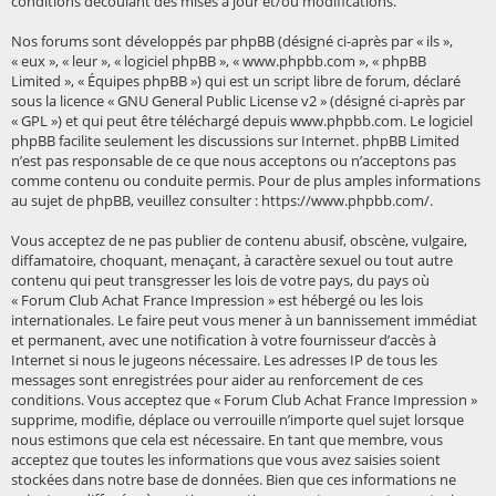
conditions découlant des mises à jour et/ou modifications.
Nos forums sont développés par phpBB (désigné ci-après par « ils »,
« eux », « leur », « logiciel phpBB », « www.phpbb.com », « phpBB
Limited », « Équipes phpBB ») qui est un script libre de forum, déclaré
sous la licence «
GNU General Public License v2
» (désigné ci-après par
« GPL ») et qui peut être téléchargé depuis
www.phpbb.com
. Le logiciel
phpBB facilite seulement les discussions sur Internet. phpBB Limited
n’est pas responsable de ce que nous acceptons ou n’acceptons pas
comme contenu ou conduite permis. Pour de plus amples informations
au sujet de phpBB, veuillez consulter :
https://www.phpbb.com/
.
Vous acceptez de ne pas publier de contenu abusif, obscène, vulgaire,
diffamatoire, choquant, menaçant, à caractère sexuel ou tout autre
contenu qui peut transgresser les lois de votre pays, du pays où
« Forum Club Achat France Impression » est hébergé ou les lois
internationales. Le faire peut vous mener à un bannissement immédiat
et permanent, avec une notification à votre fournisseur d’accès à
Internet si nous le jugeons nécessaire. Les adresses IP de tous les
messages sont enregistrées pour aider au renforcement de ces
conditions. Vous acceptez que « Forum Club Achat France Impression »
supprime, modifie, déplace ou verrouille n’importe quel sujet lorsque
nous estimons que cela est nécessaire. En tant que membre, vous
acceptez que toutes les informations que vous avez saisies soient
stockées dans notre base de données. Bien que ces informations ne