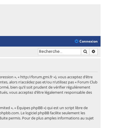
Connexion
Rechercher
Recherche avancé
ession », « http://forum.gmi.fr »), vous acceptez d’être
tes, alors n’accédez pas et/ou n’utilisez pas « Forum Club
mé, bien qu’il soit prudent de vérifier régulièrement
ctués, vous acceptez d’être légalement responsable des
mited », « Équipes phpBB ») qui est un script libre de
phpbb.com
. Le logiciel phpBB facilite seulement les
uite permis. Pour de plus amples informations au sujet