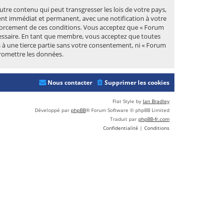
tre contenu qui peut transgresser les lois de votre pays,
ent immédiat et permanent, avec une notification à votre
enforcement de ces conditions. Vous acceptez que « Forum
cessaire. En tant que membre, vous acceptez que toutes
 à une tierce partie sans votre consentement, ni « Forum
romettre les données.
Nous contacter
Supprimer les cookies
Flat Style by
Ian Bradley
Développé par
phpBB
® Forum Software © phpBB Limited
Traduit par
phpBB-fr.com
Confidentialité
|
Conditions