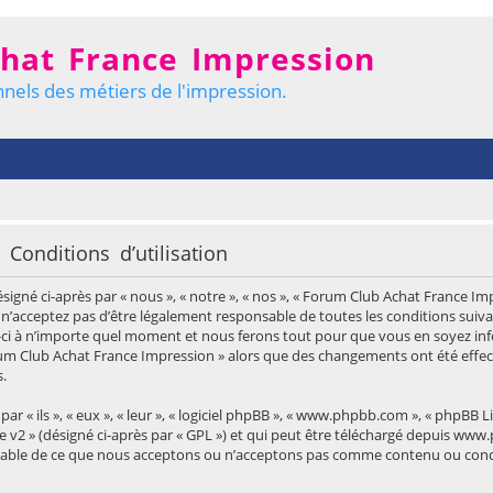
hat France Impression
nels des métiers de l'impression.
onditions d’utilisation
gné ci-après par « nous », « notre », « nos », « Forum Club Achat France Impr
n’acceptez pas d’être légalement responsable de toutes les conditions suivan
ci à n’importe quel moment et nous ferons tout pour que vous en soyez infor
Forum Club Achat France Impression » alors que des changements ont été effe
.
« ils », « eux », « leur », « logiciel phpBB », « www.phpbb.com », « phpBB Li
e v2
» (désigné ci-après par « GPL ») et qui peut être téléchargé depuis
www.
nsable de ce que nous acceptons ou n’acceptons pas comme contenu ou cond