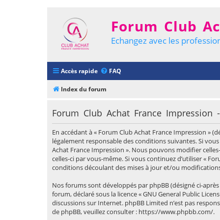
Forum Club Ac
Echangez avec les profession
Accès rapide
FAQ
Index du forum
Forum Club Achat France Impression - C
En accédant à « Forum Club Achat France Impression » (dési
légalement responsable des conditions suivantes. Si vous 
Achat France Impression ». Nous pouvons modifier celles-
celles-ci par vous-même. Si vous continuez d’utiliser « 
conditions découlant des mises à jour et/ou modifications
Nos forums sont développés par phpBB (désigné ci-après par 
forum, déclaré sous la licence «
GNU General Public Licens
discussions sur Internet. phpBB Limited n’est pas respo
de phpBB, veuillez consulter :
https://www.phpbb.com/
.