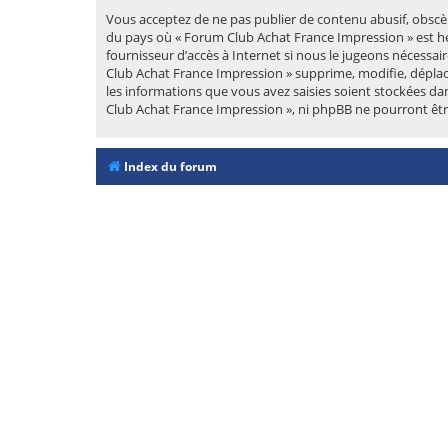
Vous acceptez de ne pas publier de contenu abusif, obscèn
du pays où « Forum Club Achat France Impression » est hé
fournisseur d’accès à Internet si nous le jugeons nécessa
Club Achat France Impression » supprime, modifie, déplac
les informations que vous avez saisies soient stockées da
Club Achat France Impression », ni phpBB ne pourront êt
Index du forum