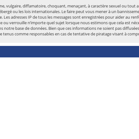
e, vulgaire, diffamatoire, choquant, menaçant, à caractère sexuel ou tout au
bergé ou les lois internationales. Le faire peut vous mener à un bannissem
ire. Les adresses IP de tous les messages sont enregistrées pour aider au r
e ou verrouille n’importe quel sujet lorsque nous estimons que cela est né
ns notre base de données. Bien que ces informations ne soient pas diffusées
re tenus comme responsables en cas de tentative de piratage visant à comp