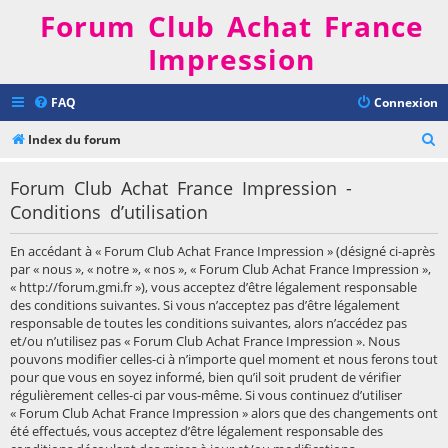
Forum Club Achat France
Impression
FAQ
Connexion
R
Index du forum
e
Forum Club Achat France Impression -
c
Conditions d’utilisation
h
e
En accédant à « Forum Club Achat France Impression » (désigné ci-après
r
par « nous », « notre », « nos », « Forum Club Achat France Impression »,
« http://forum.gmi.fr »), vous acceptez d’être légalement responsable
c
des conditions suivantes. Si vous n’acceptez pas d’être légalement
h
responsable de toutes les conditions suivantes, alors n’accédez pas
et/ou n’utilisez pas « Forum Club Achat France Impression ». Nous
e
pouvons modifier celles-ci à n’importe quel moment et nous ferons tout
r
pour que vous en soyez informé, bien qu’il soit prudent de vérifier
régulièrement celles-ci par vous-même. Si vous continuez d’utiliser
« Forum Club Achat France Impression » alors que des changements ont
été effectués, vous acceptez d’être légalement responsable des