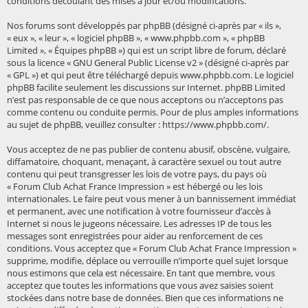
conditions découlant des mises à jour et/ou modifications.
Nos forums sont développés par phpBB (désigné ci-après par « ils »,
« eux », « leur », « logiciel phpBB », « www.phpbb.com », « phpBB
Limited », « Équipes phpBB ») qui est un script libre de forum, déclaré
sous la licence «
GNU General Public License v2
» (désigné ci-après par
« GPL ») et qui peut être téléchargé depuis
www.phpbb.com
. Le logiciel
phpBB facilite seulement les discussions sur Internet. phpBB Limited
n’est pas responsable de ce que nous acceptons ou n’acceptons pas
comme contenu ou conduite permis. Pour de plus amples informations
au sujet de phpBB, veuillez consulter :
https://www.phpbb.com/
.
Vous acceptez de ne pas publier de contenu abusif, obscène, vulgaire,
diffamatoire, choquant, menaçant, à caractère sexuel ou tout autre
contenu qui peut transgresser les lois de votre pays, du pays où
« Forum Club Achat France Impression » est hébergé ou les lois
internationales. Le faire peut vous mener à un bannissement immédiat
et permanent, avec une notification à votre fournisseur d’accès à
Internet si nous le jugeons nécessaire. Les adresses IP de tous les
messages sont enregistrées pour aider au renforcement de ces
conditions. Vous acceptez que « Forum Club Achat France Impression »
supprime, modifie, déplace ou verrouille n’importe quel sujet lorsque
nous estimons que cela est nécessaire. En tant que membre, vous
acceptez que toutes les informations que vous avez saisies soient
stockées dans notre base de données. Bien que ces informations ne