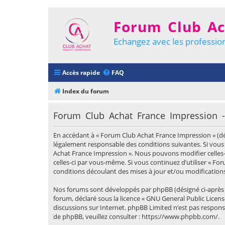
Forum Club Ac
Echangez avec les profession
Accès rapide
FAQ
Index du forum
Forum Club Achat France Impression - C
En accédant à « Forum Club Achat France Impression » (dési
légalement responsable des conditions suivantes. Si vous 
Achat France Impression ». Nous pouvons modifier celles-
celles-ci par vous-même. Si vous continuez d’utiliser « 
conditions découlant des mises à jour et/ou modifications
Nos forums sont développés par phpBB (désigné ci-après par 
forum, déclaré sous la licence «
GNU General Public Licens
discussions sur Internet. phpBB Limited n’est pas respo
de phpBB, veuillez consulter :
https://www.phpbb.com/
.