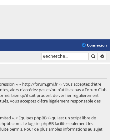
Connexion
Rechercher
Recherche avancé
ession », « http://forum.gmi.fr »), vous acceptez d’être
tes, alors n’accédez pas et/ou n’utilisez pas « Forum Club
mé, bien qu’il soit prudent de vérifier régulièrement
ctués, vous acceptez d’être légalement responsable des
mited », « Équipes phpBB ») qui est un script libre de
phpbb.com
. Le logiciel phpBB facilite seulement les
uite permis. Pour de plus amples informations au sujet