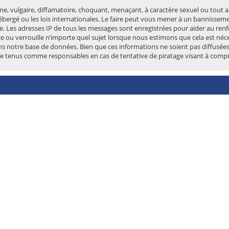
e, vulgaire, diffamatoire, choquant, menaçant, à caractère sexuel ou tout au
bergé ou les lois internationales. Le faire peut vous mener à un bannissem
ire. Les adresses IP de tous les messages sont enregistrées pour aider au r
e ou verrouille n’importe quel sujet lorsque nous estimons que cela est né
ns notre base de données. Bien que ces informations ne soient pas diffusées
re tenus comme responsables en cas de tentative de piratage visant à comp