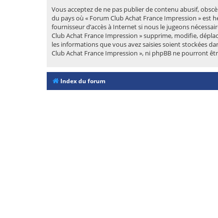
Vous acceptez de ne pas publier de contenu abusif, obscèn
du pays où « Forum Club Achat France Impression » est hé
fournisseur d’accès à Internet si nous le jugeons nécessa
Club Achat France Impression » supprime, modifie, déplac
les informations que vous avez saisies soient stockées da
Club Achat France Impression », ni phpBB ne pourront êt
Index du forum