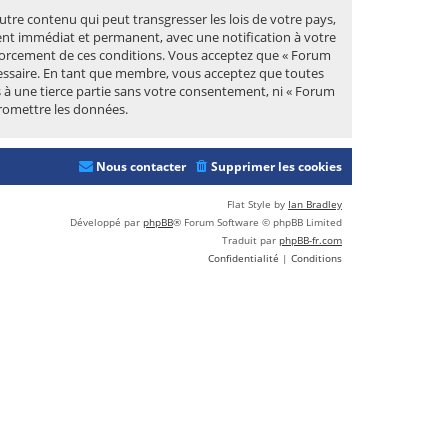
tre contenu qui peut transgresser les lois de votre pays,
ent immédiat et permanent, avec une notification à votre
enforcement de ces conditions. Vous acceptez que « Forum
cessaire. En tant que membre, vous acceptez que toutes
 à une tierce partie sans votre consentement, ni « Forum
romettre les données.
Nous contacter
Supprimer les cookies
Flat Style by
Ian Bradley
Développé par
phpBB
® Forum Software © phpBB Limited
Traduit par
phpBB-fr.com
Confidentialité
|
Conditions