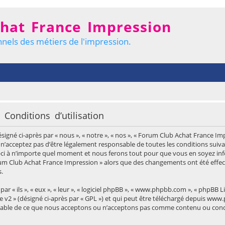
hat France Impression
nels des métiers de l'impression.
onditions d’utilisation
gné ci-après par « nous », « notre », « nos », « Forum Club Achat France Impr
n’acceptez pas d’être légalement responsable de toutes les conditions suivan
ci à n’importe quel moment et nous ferons tout pour que vous en soyez infor
Forum Club Achat France Impression » alors que des changements ont été effe
.
« ils », « eux », « leur », « logiciel phpBB », « www.phpbb.com », « phpBB Li
e v2
» (désigné ci-après par « GPL ») et qui peut être téléchargé depuis
www.
nsable de ce que nous acceptons ou n’acceptons pas comme contenu ou cond