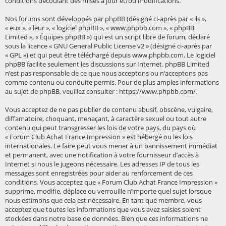
conditions découlant des mises à jour et/ou modifications.
Nos forums sont développés par phpBB (désigné ci-après par « ils »,
« eux », « leur », « logiciel phpBB », « www.phpbb.com », « phpBB
Limited », « Équipes phpBB ») qui est un script libre de forum, déclaré
sous la licence «
GNU General Public License v2
» (désigné ci-après par
« GPL ») et qui peut être téléchargé depuis
www.phpbb.com
. Le logiciel
phpBB facilite seulement les discussions sur Internet. phpBB Limited
n’est pas responsable de ce que nous acceptons ou n’acceptons pas
comme contenu ou conduite permis. Pour de plus amples informations
au sujet de phpBB, veuillez consulter :
https://www.phpbb.com/
.
Vous acceptez de ne pas publier de contenu abusif, obscène, vulgaire,
diffamatoire, choquant, menaçant, à caractère sexuel ou tout autre
contenu qui peut transgresser les lois de votre pays, du pays où
« Forum Club Achat France Impression » est hébergé ou les lois
internationales. Le faire peut vous mener à un bannissement immédiat
et permanent, avec une notification à votre fournisseur d’accès à
Internet si nous le jugeons nécessaire. Les adresses IP de tous les
messages sont enregistrées pour aider au renforcement de ces
conditions. Vous acceptez que « Forum Club Achat France Impression »
supprime, modifie, déplace ou verrouille n’importe quel sujet lorsque
nous estimons que cela est nécessaire. En tant que membre, vous
acceptez que toutes les informations que vous avez saisies soient
stockées dans notre base de données. Bien que ces informations ne