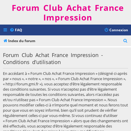
Forum Club Achat France
Impression
FAQ
Connexion
R
Index du forum
e
Forum Club Achat France Impression -
c
Conditions d’utilisation
h
e
En accédant à « Forum Club Achat France Impression » (désigné ci-après
r
par « nous », « notre », « nos », « Forum Club Achat France Impression »,
« http://forum.gmi.fr »), vous acceptez d’être légalement responsable
c
des conditions suivantes. Si vous n’acceptez pas d’être légalement
h
responsable de toutes les conditions suivantes, alors n’accédez pas
et/ou n’utilisez pas « Forum Club Achat France Impression ». Nous
e
pouvons modifier celles-ci à n’importe quel moment et nous ferons tout
r
pour que vous en soyez informé, bien qu’il soit prudent de vérifier
régulièrement celles-ci par vous-même. Si vous continuez d’utiliser
« Forum Club Achat France Impression » alors que des changements ont
été effectués, vous acceptez d’être légalement responsable des