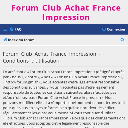
Forum Club Achat France
Impression
FAQ
Connexion
R
Index du forum
e
Forum Club Achat France Impression -
c
Conditions d’utilisation
h
e
En accédant à « Forum Club Achat France Impression » (désigné ci-après
r
par « nous », « notre », « nos », « Forum Club Achat France Impression »,
« http://forum.gmi.fr »), vous acceptez d’être légalement responsable
c
des conditions suivantes. Si vous n’acceptez pas d’être légalement
h
responsable de toutes les conditions suivantes, alors n’accédez pas
et/ou n’utilisez pas « Forum Club Achat France Impression ». Nous
e
pouvons modifier celles-ci à n’importe quel moment et nous ferons tout
r
pour que vous en soyez informé, bien qu’il soit prudent de vérifier
régulièrement celles-ci par vous-même. Si vous continuez d’utiliser
« Forum Club Achat France Impression » alors que des changements ont
été effectués, vous acceptez d’être légalement responsable des