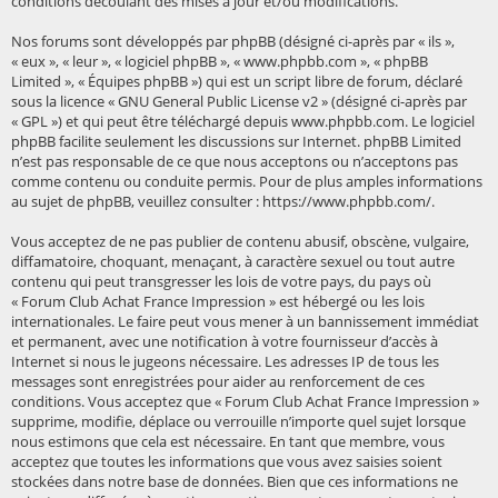
conditions découlant des mises à jour et/ou modifications.
Nos forums sont développés par phpBB (désigné ci-après par « ils »,
« eux », « leur », « logiciel phpBB », « www.phpbb.com », « phpBB
Limited », « Équipes phpBB ») qui est un script libre de forum, déclaré
sous la licence «
GNU General Public License v2
» (désigné ci-après par
« GPL ») et qui peut être téléchargé depuis
www.phpbb.com
. Le logiciel
phpBB facilite seulement les discussions sur Internet. phpBB Limited
n’est pas responsable de ce que nous acceptons ou n’acceptons pas
comme contenu ou conduite permis. Pour de plus amples informations
au sujet de phpBB, veuillez consulter :
https://www.phpbb.com/
.
Vous acceptez de ne pas publier de contenu abusif, obscène, vulgaire,
diffamatoire, choquant, menaçant, à caractère sexuel ou tout autre
contenu qui peut transgresser les lois de votre pays, du pays où
« Forum Club Achat France Impression » est hébergé ou les lois
internationales. Le faire peut vous mener à un bannissement immédiat
et permanent, avec une notification à votre fournisseur d’accès à
Internet si nous le jugeons nécessaire. Les adresses IP de tous les
messages sont enregistrées pour aider au renforcement de ces
conditions. Vous acceptez que « Forum Club Achat France Impression »
supprime, modifie, déplace ou verrouille n’importe quel sujet lorsque
nous estimons que cela est nécessaire. En tant que membre, vous
acceptez que toutes les informations que vous avez saisies soient
stockées dans notre base de données. Bien que ces informations ne