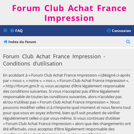
Forum Club Achat France
Impression
FAQ
Connexion
R
Index du forum
e
Forum Club Achat France Impression -
c
Conditions d’utilisation
h
e
En accédant à « Forum Club Achat France Impression » (désigné ci-après
r
par « nous », « notre », « nos », « Forum Club Achat France Impression »,
« http://forum.gmi.fr »), vous acceptez d’être légalement responsable
c
des conditions suivantes. Si vous n’acceptez pas d’être légalement
h
responsable de toutes les conditions suivantes, alors n’accédez pas
et/ou n’utilisez pas « Forum Club Achat France Impression ». Nous
e
pouvons modifier celles-ci à n’importe quel moment et nous ferons tout
r
pour que vous en soyez informé, bien qu’il soit prudent de vérifier
régulièrement celles-ci par vous-même. Si vous continuez d’utiliser
« Forum Club Achat France Impression » alors que des changements ont
été effectués, vous acceptez d’être légalement responsable des