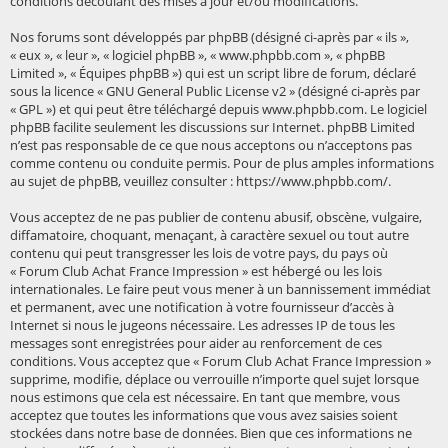
conditions découlant des mises à jour et/ou modifications.
Nos forums sont développés par phpBB (désigné ci-après par « ils »,
« eux », « leur », « logiciel phpBB », « www.phpbb.com », « phpBB
Limited », « Équipes phpBB ») qui est un script libre de forum, déclaré
sous la licence «
GNU General Public License v2
» (désigné ci-après par
« GPL ») et qui peut être téléchargé depuis
www.phpbb.com
. Le logiciel
phpBB facilite seulement les discussions sur Internet. phpBB Limited
n’est pas responsable de ce que nous acceptons ou n’acceptons pas
comme contenu ou conduite permis. Pour de plus amples informations
au sujet de phpBB, veuillez consulter :
https://www.phpbb.com/
.
Vous acceptez de ne pas publier de contenu abusif, obscène, vulgaire,
diffamatoire, choquant, menaçant, à caractère sexuel ou tout autre
contenu qui peut transgresser les lois de votre pays, du pays où
« Forum Club Achat France Impression » est hébergé ou les lois
internationales. Le faire peut vous mener à un bannissement immédiat
et permanent, avec une notification à votre fournisseur d’accès à
Internet si nous le jugeons nécessaire. Les adresses IP de tous les
messages sont enregistrées pour aider au renforcement de ces
conditions. Vous acceptez que « Forum Club Achat France Impression »
supprime, modifie, déplace ou verrouille n’importe quel sujet lorsque
nous estimons que cela est nécessaire. En tant que membre, vous
acceptez que toutes les informations que vous avez saisies soient
stockées dans notre base de données. Bien que ces informations ne