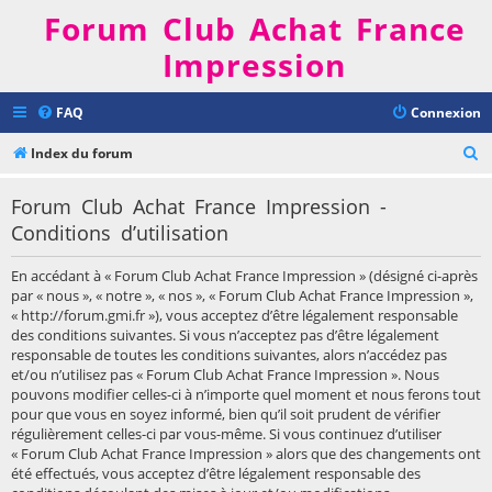
Forum Club Achat France
Impression
FAQ
Connexion
R
Index du forum
e
Forum Club Achat France Impression -
c
Conditions d’utilisation
h
e
En accédant à « Forum Club Achat France Impression » (désigné ci-après
r
par « nous », « notre », « nos », « Forum Club Achat France Impression »,
« http://forum.gmi.fr »), vous acceptez d’être légalement responsable
c
des conditions suivantes. Si vous n’acceptez pas d’être légalement
h
responsable de toutes les conditions suivantes, alors n’accédez pas
et/ou n’utilisez pas « Forum Club Achat France Impression ». Nous
e
pouvons modifier celles-ci à n’importe quel moment et nous ferons tout
r
pour que vous en soyez informé, bien qu’il soit prudent de vérifier
régulièrement celles-ci par vous-même. Si vous continuez d’utiliser
« Forum Club Achat France Impression » alors que des changements ont
été effectués, vous acceptez d’être légalement responsable des