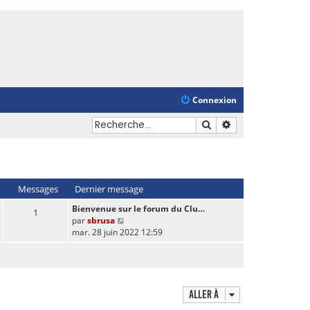
Connexion
Rechercher
Recherche avancé
Messages
Dernier message
Bienvenue sur le forum du Clu…
1
V
par
sbrusa
o
mar. 28 juin 2022 12:59
i
r
l
e
d
Aller à
e