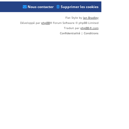
r
n
Nous contacter
Supprimer les cookies
i
e
Flat Style by
Ian Bradley
r
Développé par
phpBB
® Forum Software © phpBB Limited
m
Traduit par
phpBB-fr.com
e
Confidentialité
|
Conditions
s
s
a
g
e