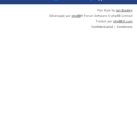
Flat Style by
Ian Bradley
Développé par
phpBB
® Forum Software © phpBB Limited
Traduit par
phpBB-fr.com
Confidentialité
|
Conditions