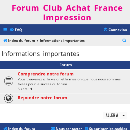
Forum Club Achat France
Impression
FAQ
Connexion
R
Index du forum
Informations importantes
e
Informations importantes
c
h
Forum
e
Comprendre notre forum
r
Vous trouverez ici la vision et la mission que nous nous sommes
fixées pour le succès du forum.
c
Sujets :
1
h
Rejoindre notre forum
e
r
Aller à
Index du forum
Nous contacter
Supprimer les cookies