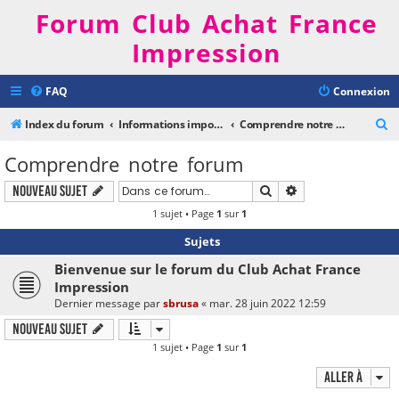
Forum Club Achat France
Impression
FAQ
Connexion
R
Index du forum
Informations importantes
Comprendre notre forum
e
Comprendre notre forum
c
Rechercher
Recherche avancé
Nouveau sujet
h
1 sujet • Page
1
sur
1
e
r
Sujets
c
Bienvenue sur le forum du Club Achat France
h
Impression
Dernier message par
sbrusa
«
mar. 28 juin 2022 12:59
e
Nouveau sujet
r
1 sujet • Page
1
sur
1
Aller à