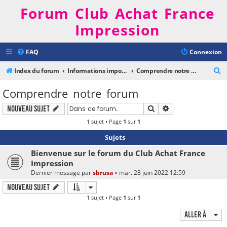
Forum Club Achat France
Impression
FAQ
Connexion
R
Index du forum
Informations importantes
Comprendre notre forum
e
Comprendre notre forum
c
Rechercher
Recherche avancé
Nouveau sujet
h
1 sujet • Page
1
sur
1
e
r
Sujets
c
Bienvenue sur le forum du Club Achat France
h
Impression
Dernier message par
sbrusa
«
mar. 28 juin 2022 12:59
e
Nouveau sujet
r
1 sujet • Page
1
sur
1
Aller à