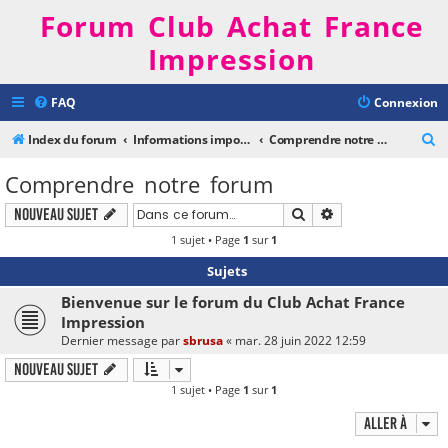
Forum Club Achat France
Impression
FAQ
Connexion
R
Index du forum
Informations importantes
Comprendre notre forum
e
Comprendre notre forum
c
Rechercher
Recherche avancé
Nouveau sujet
h
1 sujet • Page
1
sur
1
e
r
Sujets
c
Bienvenue sur le forum du Club Achat France
h
Impression
Dernier message par
sbrusa
«
mar. 28 juin 2022 12:59
e
Nouveau sujet
r
1 sujet • Page
1
sur
1
Aller à