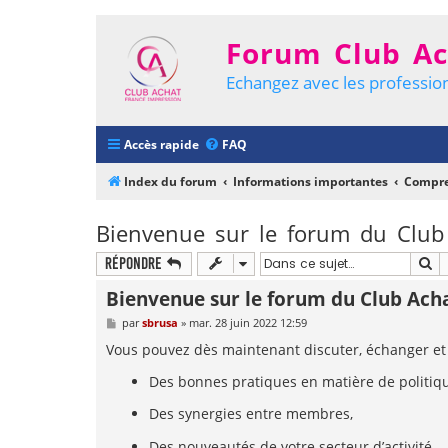
Forum Club Ac
Echangez avec les profession
Accès rapide
FAQ
Index du forum
Informations importantes
Compre
Bienvenue sur le forum du Club
Re
Répondre
Bienvenue sur le forum du Club Ach
M
par
sbrusa
»
mar. 28 juin 2022 12:59
e
s
Vous pouvez dès maintenant discuter, échanger et
s
a
Des bonnes pratiques en matière de politiqu
g
e
Des synergies entre membres,
Des nouveautés de votre secteur d’activité,