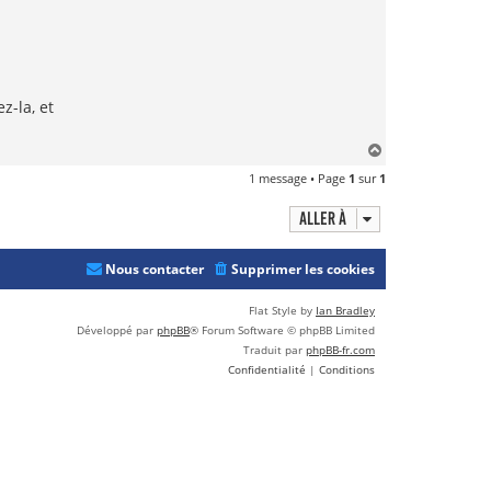
z-la, et
H
a
1 message • Page
1
sur
1
u
t
Aller à
Nous contacter
Supprimer les cookies
Flat Style by
Ian Bradley
Développé par
phpBB
® Forum Software © phpBB Limited
Traduit par
phpBB-fr.com
Confidentialité
|
Conditions