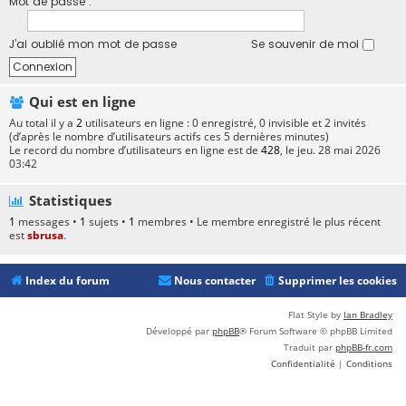
Mot de passe :
J’ai oublié mon mot de passe
Se souvenir de moi
Qui est en ligne
Au total il y a
2
utilisateurs en ligne : 0 enregistré, 0 invisible et 2 invités
(d’après le nombre d’utilisateurs actifs ces 5 dernières minutes)
Le record du nombre d’utilisateurs en ligne est de
428
, le jeu. 28 mai 2026
03:42
Statistiques
1
messages •
1
sujets •
1
membres • Le membre enregistré le plus récent
est
sbrusa
.
Index du forum
Nous contacter
Supprimer les cookies
Flat Style by
Ian Bradley
Développé par
phpBB
® Forum Software © phpBB Limited
Traduit par
phpBB-fr.com
Confidentialité
|
Conditions