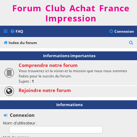
Forum Club Achat France
Impression
FAQ
Connexion
R
Index du forum
e
Informations importantes
c
Comprendre notre forum
h
Vous trouverez ici la vision et la mission que nous nous sommes
e
fixées pour le succès du forum.
Sujets :
1
r
Rejoindre notre forum
c
h
Informations
e
r
Connexion
Nom d’utilisateur :