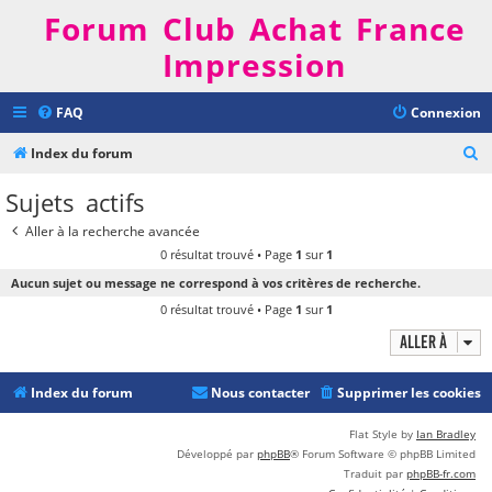
Forum Club Achat France
Impression
FAQ
Connexion
R
Index du forum
e
Sujets actifs
c
Aller à la recherche avancée
h
0 résultat trouvé • Page
1
sur
1
e
Aucun sujet ou message ne correspond à vos critères de recherche.
r
0 résultat trouvé • Page
1
sur
1
c
Aller à
h
e
Index du forum
Nous contacter
Supprimer les cookies
r
Flat Style by
Ian Bradley
Développé par
phpBB
® Forum Software © phpBB Limited
Traduit par
phpBB-fr.com