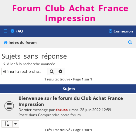
Forum Club Achat France
Impression
FAQ
Connexion
R
Index du forum
e
Sujets sans réponse
c
Aller à la recherche avancée
h
Rechercher
Recherche avancée
e
1 résultat trouvé • Page
1
sur
1
r
Sujets
c
h
Bienvenue sur le forum du Club Achat France
Impression
e
Dernier message par
sbrusa
«
mar. 28 juin 2022 12:59
r
Posté dans
Comprendre notre forum
1 résultat trouvé • Page
1
sur
1