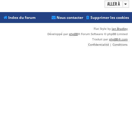
Aller à
Index du forum
Nous contacter
Supprimer les cookies
Flat Style by
Ian Bradley
Développé par
phpBB
® Forum Software © phpBB Limited
Traduit par
phpBB-fr.com
Confidentialité
|
Conditions