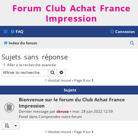
Forum Club Achat France
Impression
FAQ
Connexion
R
Index du forum
e
Sujets sans réponse
c
Aller à la recherche avancée
h
Rechercher
Recherche avancée
e
1 résultat trouvé • Page
1
sur
1
r
Sujets
c
h
Bienvenue sur le forum du Club Achat France
Impression
e
Dernier message par
sbrusa
«
mar. 28 juin 2022 12:59
r
Posté dans
Comprendre notre forum
1 résultat trouvé • Page
1
sur
1