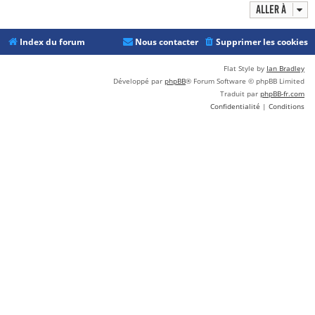
Aller à
Index du forum
Nous contacter
Supprimer les cookies
Flat Style by
Ian Bradley
Développé par
phpBB
® Forum Software © phpBB Limited
Traduit par
phpBB-fr.com
Confidentialité
|
Conditions