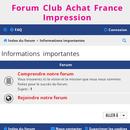
Forum Club Achat France
Impression
FAQ
Connexion
R
Index du forum
Informations importantes
e
Informations importantes
c
h
Forum
e
Comprendre notre forum
r
Vous trouverez ici la vision et la mission que nous nous sommes
fixées pour le succès du forum.
c
Sujets :
1
h
Rejoindre notre forum
e
r
Aller à
Index du forum
Nous contacter
Supprimer les cookies