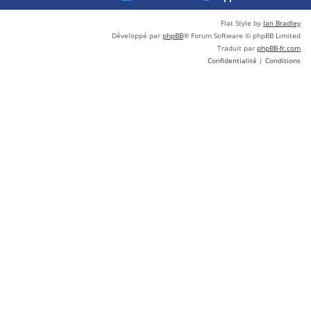
Flat Style by
Ian Bradley
Développé par
phpBB
® Forum Software © phpBB Limited
Traduit par
phpBB-fr.com
Confidentialité
|
Conditions